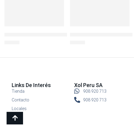
LocknLock Hermético c/div 140ml
Botella Deportiva BisFree 50
S/
10.90
S/
19.90
Links De Interés
Xol Peru SA
Tienda
908 920 713
Contacto
908 920 713
Locales