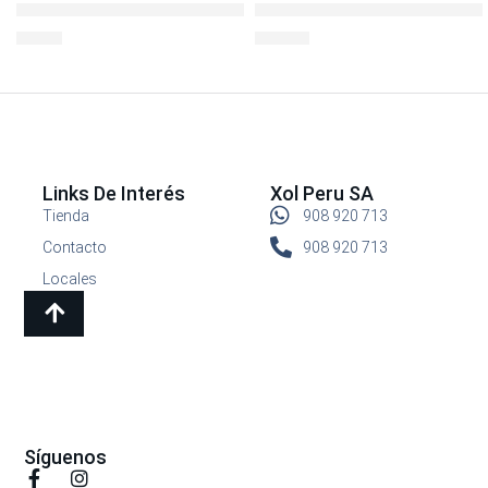
LocknLock Hermético Redondo 100ml
ENVASE REDONDO 870ML BOR
S/
7.90
S/
29.90
Links De Interés
Xol Peru SA
Tienda
908 920 713
Contacto
908 920 713
Locales
Síguenos