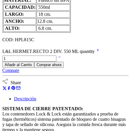
MATERIAL:
Plástico sin BPA
CAPACIDAD:
550ml
LARGO:
18 cm.
ANCHO:
12.8 cm.
ALTO:
6.8 cm.
COD: HPL815C
L&L HERMET.RECTO 2 DIV. 550 ML quantity
Añadir al Carrito
Comprar ahora
Compare
Share
Descripción
SISTEMA DE CIERRE PATENTADO:
Los contenedores Lock & Lock están garantizados a prueba de
fugas (herméticos) sistema patentado de bloqueo de cuatro bisagras
y tapa de sellado de silicona. Asegura la comida fresca durante más
tiempo y la mantiene segura.