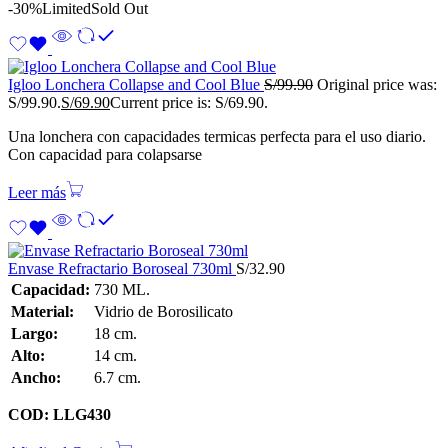
-30%
Limited
Sold Out
Igloo Lonchera Collapse and Cool Blue
S/
99.90
Original price was:
S/99.90.
S/
69.90
Current price is: S/69.90.
Una lonchera con capacidades termicas perfecta para el uso diario.
Con capacidad para colapsarse
Leer más
Envase Refractario Boroseal 730ml
S/
32.90
Capacidad:
730 ML.
Material:
Vidrio de Borosilicato
Largo:
18 cm.
Alto:
14 cm.
Ancho:
6.7 cm.
COD: LLG430