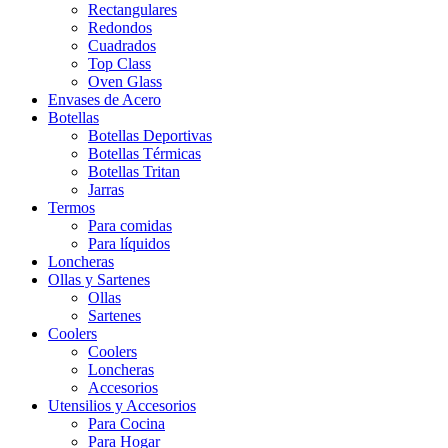
Rectangulares
Redondos
Cuadrados
Top Class
Oven Glass
Envases de Acero
Botellas
Botellas Deportivas
Botellas Térmicas
Botellas Tritan
Jarras
Termos
Para comidas
Para líquidos
Loncheras
Ollas y Sartenes
Ollas
Sartenes
Coolers
Coolers
Loncheras
Accesorios
Utensilios y Accesorios
Para Cocina
Para Hogar