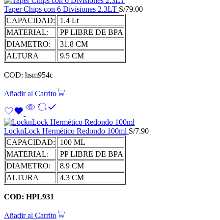
Taper Chips con 6 Divisiones 2.3LT
S/
79.00
CAPACIDAD:
1.4 Lt
MATERIAL:
PP LIBRE DE BPA
DIAMETRO:
31.8 CM
ALTURA
9.5 CM
COD: hsm954c
Añadir al Carrito
LocknLock Hermético Redondo 100ml
S/
7.90
CAPACIDAD:
100 ML
MATERIAL:
PP LIBRE DE BPA
DIAMETRO:
8.9 CM
ALTURA
4.3 CM
COD: HPL931
Añadir al Carrito