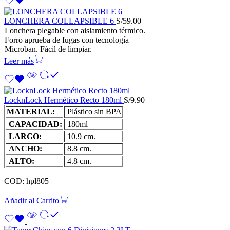
LONCHERA COLLAPSIBLE 6
S/
59.00
Lonchera plegable con aislamiento térmico.
Forro aprueba de fugas con tecnología
Microban. Fácil de limpiar.
Leer más
LocknLock Hermético Recto 180ml
S/
9.90
MATERIAL:
Plástico sin BPA
CAPACIDAD:
180ml
LARGO:
10.9 cm.
ANCHO:
8.8 cm.
ALTO:
4.8 cm.
COD: hpl805
Añadir al Carrito