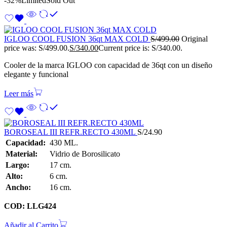
-32%
Limited
Sold Out
IGLOO COOL FUSION 36qt MAX COLD
S/
499.00
Original
price was: S/499.00.
S/
340.00
Current price is: S/340.00.
Cooler de la marca IGLOO con capacidad de 36qt con un diseño
elegante y funcional
Leer más
BOROSEAL III REFR.RECTO 430ML
S/
24.90
Capacidad:
430 ML.
Material:
Vidrio de Borosilicato
Largo:
17 cm.
Alto:
6 cm.
Ancho:
16 cm.
COD: LLG424
Añadir al Carrito