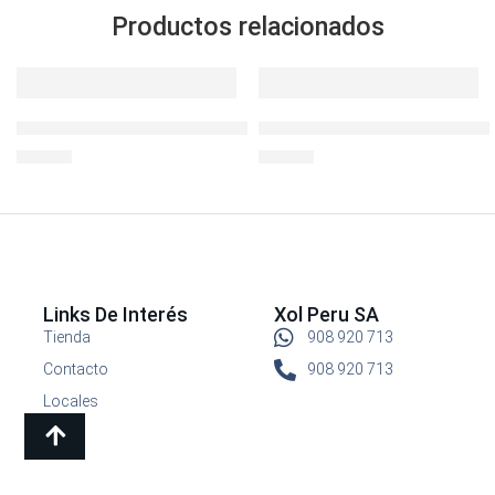
Productos relacionados
Botella Deportiva BisFree 700ml
LocknLock Hermético Recto 
S/
24.90
S/
14.90
Links De Interés
Xol Peru SA
Tienda
908 920 713
Contacto
908 920 713
Locales