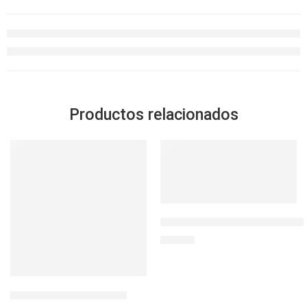
Productos relacionados
SOLD OUT
BOTELLA PRINTED RIGID 32 
S/
44.90
BOTELLA RIVIERA 22 OZ