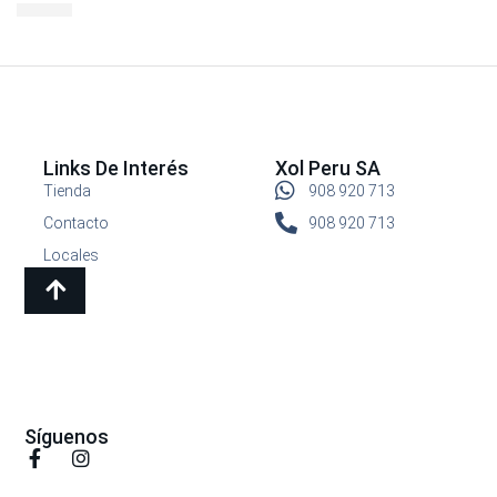
S/
29.90
Links De Interés
Xol Peru SA
Tienda
908 920 713
Contacto
908 920 713
Locales
Síguenos