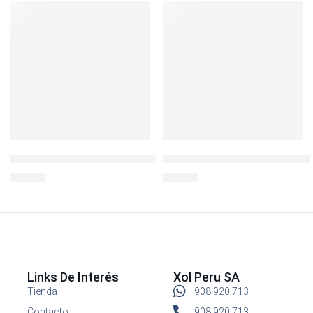
SOLD OUT
BOROSEAL III REFR.CUADRADO 540ML
LocknLock Hermético c/div 
S/
29.90
S/
10.90
Links De Interés
Xol Peru SA
Tienda
908 920 713
Contacto
908 920 713