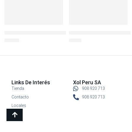
Envase Refractario Boroseal 730ml
LocknLock Hermético Recto 
S/
32.90
S/
9.90
Links De Interés
Xol Peru SA
Tienda
908 920 713
Contacto
908 920 713
Locales