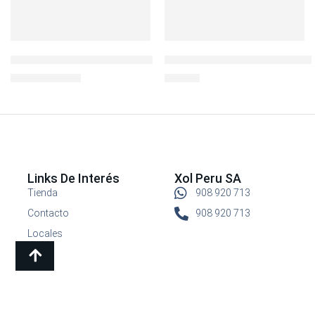
Botella Kicker Chugger 16oz
Taper Chips con 6 Divisiones
S/
24.90
S/
79.00
S/
29.90
Links De Interés
Xol Peru SA
Tienda
908 920 713
Contacto
908 920 713
Locales