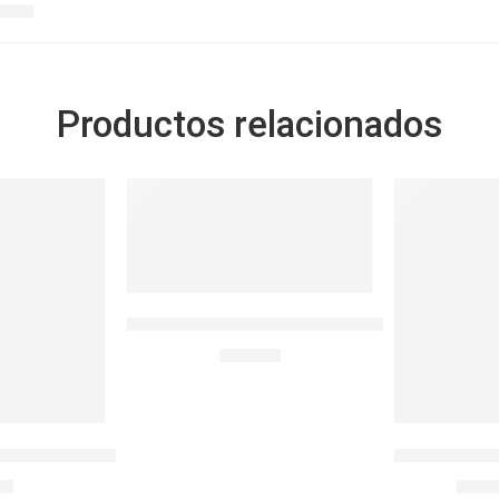
Productos relacionados
SOLD OUT
-14%
SOLD OUT
BOTELLA PRINTED RIGID 32 ONZ
S/
44.90
a BisFree 500ml
AnySharp Afi
90
S/
69.