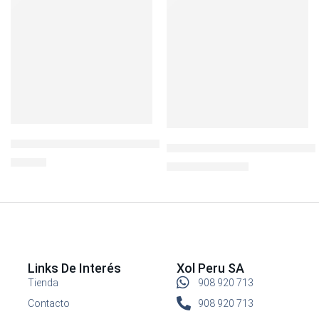
SOLD OUT
LocknLock Hermético Cuadrado 870ml c/div
IGLOO COOL FUSION 36qt MA
S/
24.90
S/
340.00
S/
499.00
Links De Interés
Xol Peru SA
Tienda
908 920 713
Contacto
908 920 713