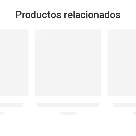
Productos relacionados
RED.350ML
L&L HERMET.RECTO 600ML
L&L HERM
90
S/
15.90
S