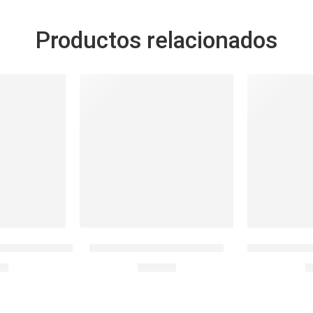
Productos relacionados
DO 930ML BOROSEAL REFRACTARIO
BOTELLA INFUSION 28OZ
LocknLock H
90
S/
32.90
S