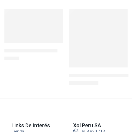
-17%
SOLD OUT
BOTELLA 32 OZ PHOTON
S/
44.90
Botella Kicker Chugger 16oz
S/
24.90
S/
29.90
Links De Interés
Xol Peru SA
Tienda
908 920 713