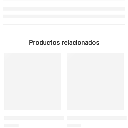
Productos relacionados
SOLD OUT
ENVASE CUADRADO 930ML BOROSEAL REFRACTARIO
Botella System 64OZ con Az
S/
39.90
S/
89.00