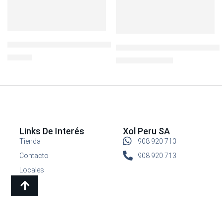
Botella Deportiva BisFree 500ml
IGLOO COOL FUSION 36qt MA
S/
19.90
S/
340.00
S/
499.00
Links De Interés
Xol Peru SA
Tienda
908 920 713
Contacto
908 920 713
Locales