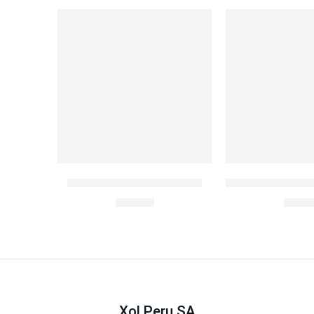
BOTELLA INFUSION 28OZ
LocknLock Herm
S/
32.90
S/
14.
Xol Peru SA