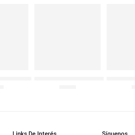
ético Cuadrado 600ml
LocknLock Hermético Recto 470ml
Botella Sys
90
S/
14.90
S
Links De Interés
Síguenos