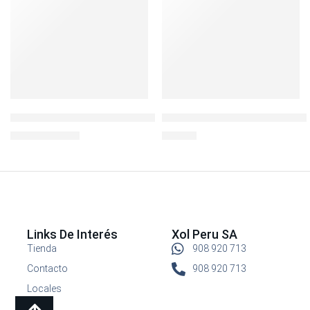
Igloo Lonchera Collapse and Cool Blue
Envase Refractario Boroseal
S/
69.90
S/
32.90
S/
99.90
Links De Interés
Xol Peru SA
Tienda
908 920 713
Contacto
908 920 713
Locales