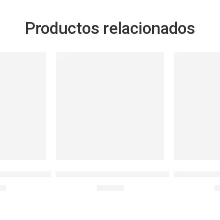
Productos relacionados
SOLD OUT
SOLD OUT
E
PA FLIP 0.50 LT. ONE TOUCH
L&L BOTELLA COLOR SPORTS 500ML.AZUL
BOTELLA PA
00
S/
14.90
S