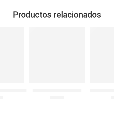
Productos relacionados
EFR.RECTO 430ML
BOTELLA INFUSION 28OZ
Taper Chips 
90
S/
32.90
S