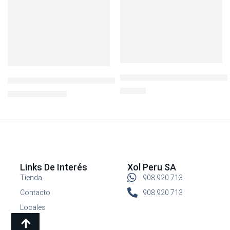
AnySharp Afilador de cuchill
IGLOO COOL FUSION 36qt MAX COLD
S/
99.90
S/
340.00
S/
499.00
Links De Interés
Xol Peru SA
Tienda
908 920 713
Contacto
908 920 713
Locales