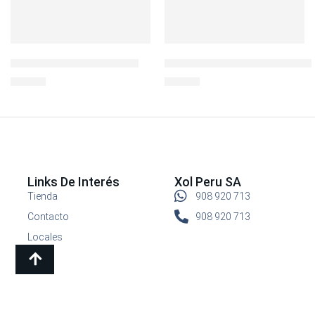
L&L JARRA BISFREE 1.7LT
Botella Deportiva BisFree 70
S/
49.90
S/
24.90
Links De Interés
Xol Peru SA
Tienda
908 920 713
Contacto
908 920 713
Locales