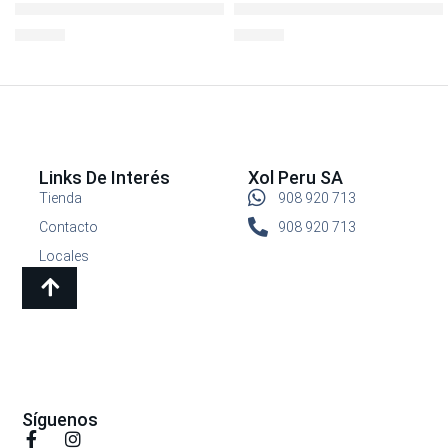
Botella Deportiva 700ml con Soga .AZUL/ROSA
L&L BOTELLA COLOR SPORTS
S/
24.90
S/
14.90
Links De Interés
Xol Peru SA
Tienda
908 920 713
Contacto
908 920 713
Locales
Síguenos