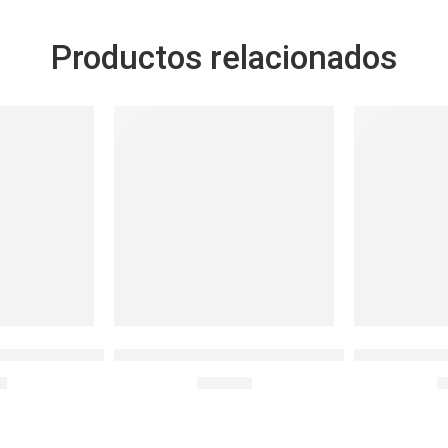
Productos relacionados
IBERON SIMPLE
L&L BOTELLA FUN 420 ML VERDE
BOT.ACERO 
0
S/
12.50
S