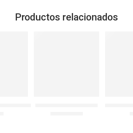
Productos relacionados
-17%
SOLD OUT
EFR.CUADRADO 540ML
Botella Kicker Chugger 16oz
Botella Depo
90
S/
24.90
S
S/
29.90