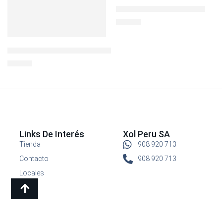
BOTELLA 32 OZ PHOTON
S/
44.90
LocknLock Hermético Cuadrado 600ml
S/
14.90
Links De Interés
Xol Peru SA
Tienda
908 920 713
Contacto
908 920 713
Locales