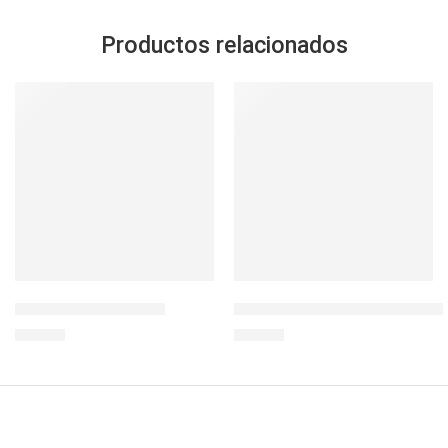
Productos relacionados
SOLD OUT
IGLOO PM GRIPPER 9
ENVASE REDONDO 870ML BOR
S/
99.00
S/
29.90