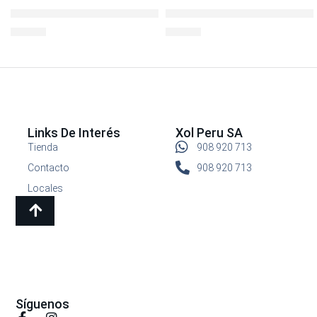
LocknLock Ovenglass Euro Redondo 900ml cDIV
BOROSEAL III REFR.RECTO 43
S/
32.90
S/
24.90
Links De Interés
Xol Peru SA
Tienda
908 920 713
Contacto
908 920 713
Locales
Síguenos